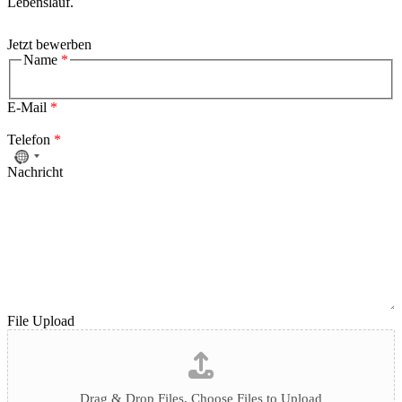
Lebenslauf.
Jetzt bewerben
Telefon
Name
*
E-
First
Las
Mail
E-Mail
*
Datenschutzerklärung
Telefon
*
Nachricht
File Upload
Drag & Drop Files,
Choose Files to Upload