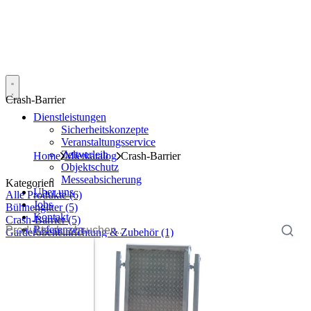
Crash-Barrier
Dienstleistungen
Sicherheits­konzepte
Veranstaltungs­service
Zeltverleih
Home
Mietkatalog
Crash-Barrier
Objektschutz
Messe­absicherung
Kategorien
Über uns
Alle Produkte
(6)
Jobs
Bühnengitter
(5)
Kontakt
Crash-Barrier
(5)
Referenzen
Garderobeneinrichtung & Zubehör
(1)